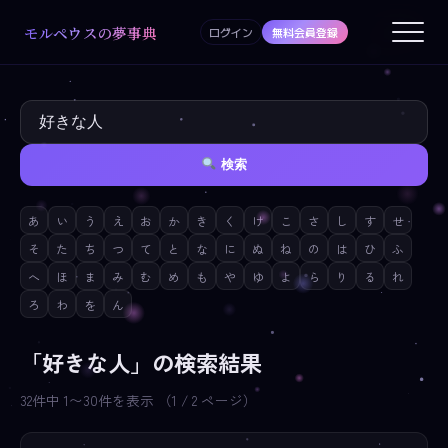
モルペウスの夢事典
ログイン
無料会員登録
検索
あ
い
う
え
お
か
き
く
け
こ
さ
し
す
せ
そ
た
ち
つ
て
と
な
に
ぬ
ね
の
は
ひ
ふ
へ
ほ
ま
み
む
め
も
や
ゆ
よ
ら
り
る
れ
ろ
わ
を
ん
「好きな人」の検索結果
32件中 1〜30件を表示 （1 / 2 ページ）