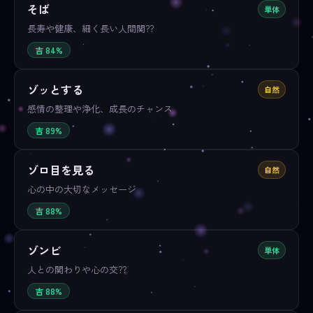
そば
単体
長寿や健康、細く長い人間関??
吉 84%
ゾッとする
自然
感情の整理や浄化、成長のチャンス
吉 89%
ゾロ目を見る
自然
心の中の大切なメッセージ
吉 88%
ゾンビ
単体
人との関わりや心の交??
吉 88%