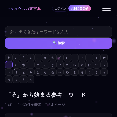
モルペウスの夢事典
ログイン
無料会員登録
検索
あ
い
う
え
お
か
き
く
け
こ
さ
し
す
せ
そ
た
ち
つ
て
と
な
に
ぬ
ね
の
は
ひ
ふ
へ
ほ
ま
み
む
め
も
や
ゆ
よ
ら
り
る
れ
ろ
わ
を
ん
「そ」から始まる夢キーワード
114件中 1〜30件を表示 （1 / 4 ページ）