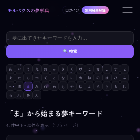
モルペウスの夢事典
ログイン
無料会員登録
検索
あ
い
う
え
お
か
き
く
け
こ
さ
し
す
せ
そ
た
ち
つ
て
と
な
に
ぬ
ね
の
は
ひ
ふ
へ
ほ
ま
み
む
め
も
や
ゆ
よ
ら
り
る
れ
ろ
わ
を
ん
「ま」から始まる夢キーワード
43件中 1〜30件を表示 （1 / 2 ページ）