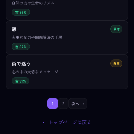
自然の力や生命のリズム
吉 86%
窓
単体
実用的な力や問題解決の手段
吉 87%
街で迷う
自然
心の中の大切なメッセージ
吉 81%
1
2
次へ →
← トップページに戻る