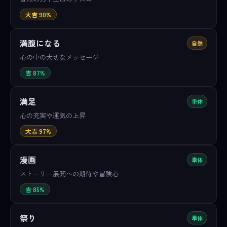
大吉 90%
満腹になる
自然
心の中の大切なメッセージ
吉 87%
満足
単体
心の充実や運気の上昇
大吉 97%
漫画
単体
ストーリー展開への期待や冒険心
吉 85%
祭り
単体