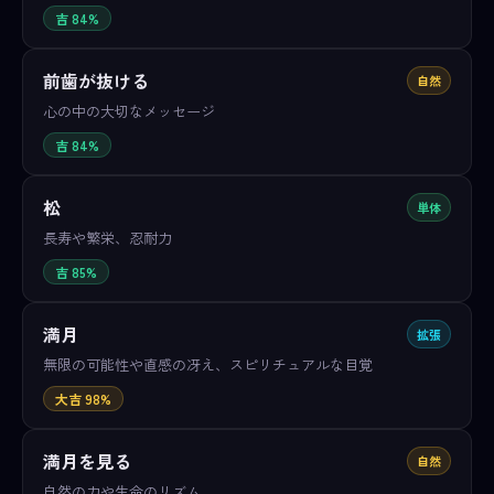
吉 84%
前歯が抜ける
自然
心の中の大切なメッセージ
吉 84%
松
単体
長寿や繁栄、忍耐力
吉 85%
満月
拡張
無限の可能性や直感の冴え、スピリチュアルな目覚
大吉 98%
満月を見る
自然
自然の力や生命のリズム