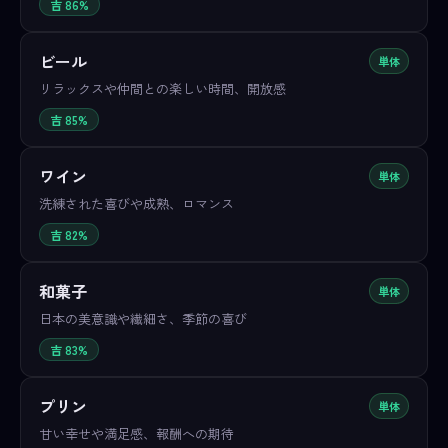
吉 86%
ビール
単体
リラックスや仲間との楽しい時間、開放感
吉 85%
ワイン
単体
洗練された喜びや成熟、ロマンス
吉 82%
和菓子
単体
日本の美意識や繊細さ、季節の喜び
吉 83%
プリン
単体
甘い幸せや満足感、報酬への期待