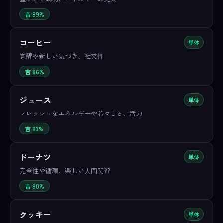
吉 89%
コーヒー
単体
覚醒や新しい気づき、社交性
吉 86%
ジュース
単体
フレッシュなエネルギーや若々しさ、活力
吉 83%
ドーナツ
単体
完全性や循環、楽しい人間関??
吉 80%
クッキー
単体