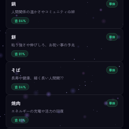
鍋
単体
人間関係の温かさやコミュニティの絆
吉 84%
餅
単体
粘り強さや伸びしろ、お祝い事の予兆
吉 81%
そば
単体
長寿や健康、細く長い人間関??
吉 84%
焼肉
単体
エネルギーの充電や活力の回復
吉 83%