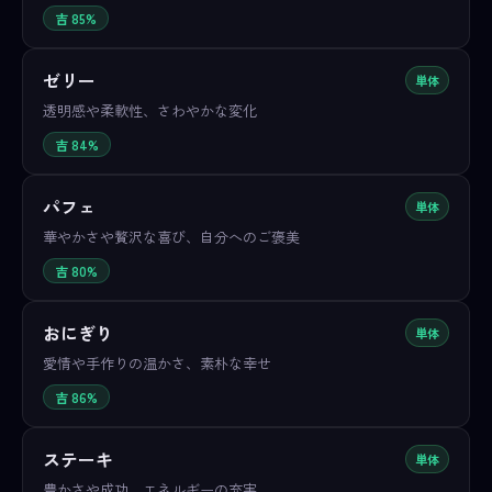
吉 85%
ゼリー
単体
透明感や柔軟性、さわやかな変化
吉 84%
パフェ
単体
華やかさや贅沢な喜び、自分へのご褒美
吉 80%
おにぎり
単体
愛情や手作りの温かさ、素朴な幸せ
吉 86%
ステーキ
単体
豊かさや成功、エネルギーの充実