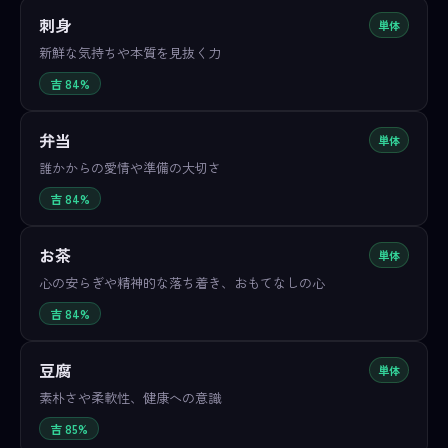
刺身
単体
新鮮な気持ちや本質を見抜く力
吉 84%
弁当
単体
誰かからの愛情や準備の大切さ
吉 84%
お茶
単体
心の安らぎや精神的な落ち着き、おもてなしの心
吉 84%
豆腐
単体
素朴さや柔軟性、健康への意識
吉 85%