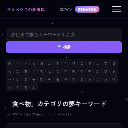
モルペウスの夢事典
ログイン
無料会員登録
検索
あ
い
う
え
お
か
き
く
け
こ
さ
し
す
せ
そ
た
ち
つ
て
と
な
に
ぬ
ね
の
は
ひ
ふ
へ
ほ
ま
み
む
め
も
や
ゆ
よ
ら
り
る
れ
ろ
わ
を
ん
「食べ物」カテゴリの夢キーワード
42件中 1〜30件を表示 （1 / 2 ページ）