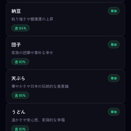
納豆
単体
粘り強さや健康運の上昇
吉 84%
団子
単体
家族の団欒や素朴な幸せ
吉 83%
天ぷら
単体
華やかさや日本の伝統的な美意識
吉 85%
うどん
単体
温かさや安心感、家庭的な幸福
吉 83%