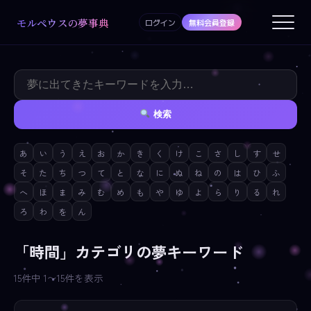
モルペウスの夢事典
ログイン
無料会員登録
検索
あ
い
う
え
お
か
き
く
け
こ
さ
し
す
せ
そ
た
ち
つ
て
と
な
に
ぬ
ね
の
は
ひ
ふ
へ
ほ
ま
み
む
め
も
や
ゆ
よ
ら
り
る
れ
ろ
わ
を
ん
「時間」カテゴリの夢キーワード
15件中 1〜15件を表示