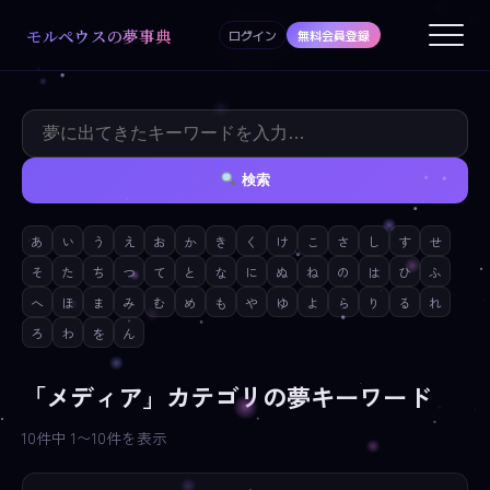
モルペウスの夢事典
ログイン
無料会員登録
検索
あ
い
う
え
お
か
き
く
け
こ
さ
し
す
せ
そ
た
ち
つ
て
と
な
に
ぬ
ね
の
は
ひ
ふ
へ
ほ
ま
み
む
め
も
や
ゆ
よ
ら
り
る
れ
ろ
わ
を
ん
「メディア」カテゴリの夢キーワード
10件中 1〜10件を表示