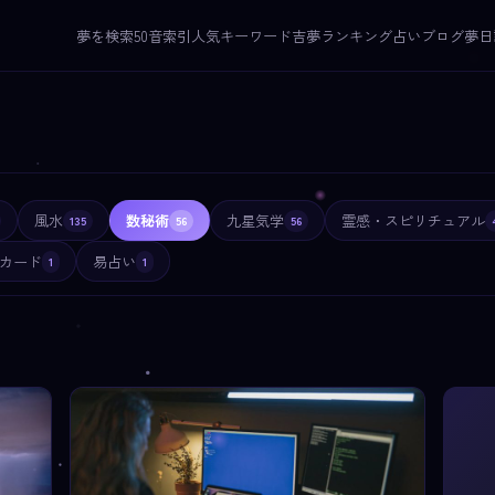
夢を検索
50音索引
人気キーワード
吉夢ランキング
占いブログ
夢日
風水
数秘術
九星気学
霊感・スピリチュアル
135
56
56
カード
易占い
1
1