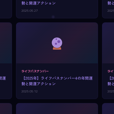
勢と開運アクション
勢
2025.05.27
202
ライフパスナンバー
ライ
間運
【2025年】ライフパスナンバー4の年間運
【
勢と開運アクション
勢
2025.05.12
2025