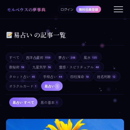
モルペウスの夢事典
ログイン
無料会員登録
易占い の記事一覧
すべて
西洋占星術
夢占い
風水
1159
208
135
数秘術
九星気学
霊感・スピリチュアル
56
56
48
タロット占い
手相占い
四柱推命
姓名判断
45
44
18
12
オラクルカード
易占い
1
1
易占い すべて
易の基本
1