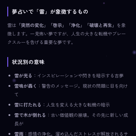
夢占いで「雷」が象徴するもの
雷は
「突然の変化」「啓示」「浄化」「破壊と再生」
を象
徴します。一見怖い夢ですが、人生の大きな転機やブレー
クスルーを告げる重要な夢です。
状況別の意味
雷が光る
：インスピレーションや閃きを暗示する吉夢
雷鳴が轟く
：警告のメッセージ。現状の問題に目を向け
て
雷に打たれる
：人生を変える大きな転機の暗示
雷で木が倒れる
：古い価値観の崩壊。その先に新しい成
長が
雷雨
：感情の浄化。溜め込んだストレスが解放されるサ