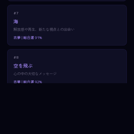
#7
海
解放感や再生、新たな視点との出会い
吉夢 | 総合運 91%
#8
空を飛ぶ
心の中の大切なメッセージ
吉夢 | 総合運 92%
#9
トイレ
新たな環境や心の拠点
吉夢 | 総合運 86%