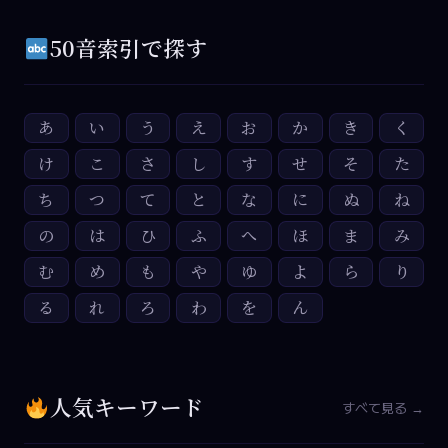
50音索引で探す
あ
い
う
え
お
か
き
く
け
こ
さ
し
す
せ
そ
た
ち
つ
て
と
な
に
ぬ
ね
の
は
ひ
ふ
へ
ほ
ま
み
む
め
も
や
ゆ
よ
ら
り
る
れ
ろ
わ
を
ん
人気キーワード
すべて見る →