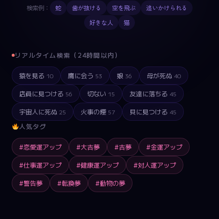
検索例：
蛇
歯が抜ける
空を飛ぶ
追いかけられる
好きな人
猫
リアルタイム検索（24時間以内）
猿を見る
鷹に会う
娘
母が死ぬ
10
53
36
40
店員に見つける
切ない
友達に落ちる
56
15
45
宇宙人に死ぬ
火事の煙
貝に見つける
25
57
45
人気タグ
#恋愛運アップ
#大吉夢
#吉夢
#金運アップ
#仕事運アップ
#健康運アップ
#対人運アップ
#警告夢
#転換夢
#動物の夢