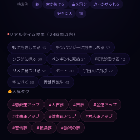
検索例：
蛇
歯が抜ける
空を飛ぶ
追いかけられる
好きな人
猫
リアルタイム検索（24時間以内）
蛾に抱きしめる
チンパンジーに抱きしめる
20
41
クラゲに探す
ペンギンに死ぬ
料理が焦げる
11
20
49
サメに見つける
ボート
宇宙人に飛ぶ
32
50
35
空に浮く
異世界転生
56
29
人気タグ
#恋愛運アップ
#大吉夢
#吉夢
#金運アップ
#仕事運アップ
#健康運アップ
#対人運アップ
#警告夢
#転換夢
#動物の夢