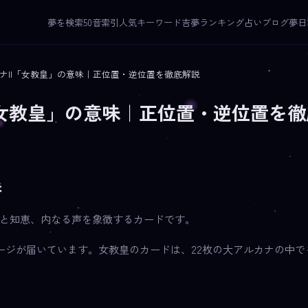
夢を検索
50音索引
人気キーワード
吉夢ランキング
占いブログ
夢日
ナII「女教皇」の意味｜正位置・逆位置を徹底解説
「女教皇」の意味｜正位置・逆位置を
味
感と知恵、内なる声を象徴するカードです。
ージが届いています。女教皇のカードは、22枚の大アルカナの中で