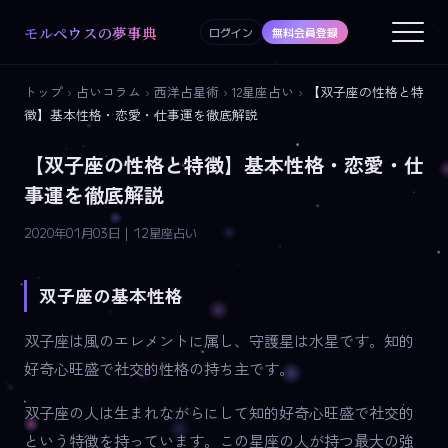
モルペウスの夢事典
ログイン
無料会員登録
トップ
›
占いコラム
›
西洋占星術
›
12星座占い
›
【双子座の性格と特
徴】基本性格・恋愛・仕事運を徹底解説
【双子座の性格と特徴】基本性格・恋愛・仕
事運を徹底解説
2020年01月03日 | 12星座占い
双子座の基本性格
双子座は風のエレメントに属し、守護星は水星です。知的
好奇心旺盛で社交的性格の持ち主です。
双子座の人は生まれながらにして知的好奇心旺盛で社交的
という特徴を持っています。この星座の人が持つ最大の強