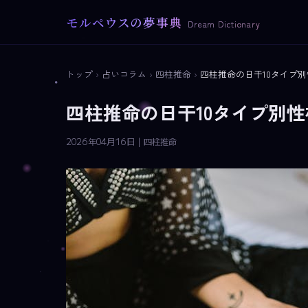
モルペウスの夢事典
Dream Dictionary
トップ
›
占いコラム
›
四柱推命
›
四柱推命の日干10タイプ
四柱推命の日干10タイプ別
2026年04月16日 | 四柱推命