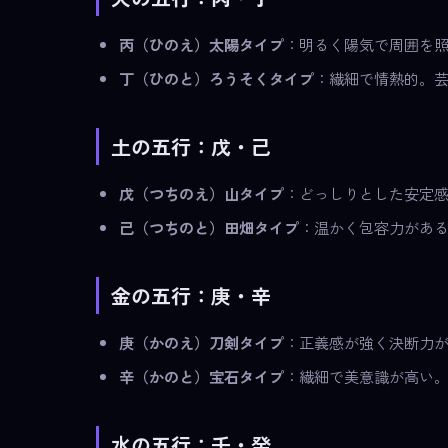
丙（ひのえ）太陽タイプ
：明るく陽気で周囲を
丁（ひのと）ろうそくタイプ
：繊細で情熱的。
土の五行：戊・己
戊（つちのえ）山タイプ
：どっしりとした安定
己（つちのと）田畑タイプ
：温かく包容力があ
金の五行：庚・辛
庚（かのえ）刀剣タイプ
：正義感が強く決断力
辛（かのと）宝石タイプ
：繊細で美意識が高い
水の五行：壬・癸