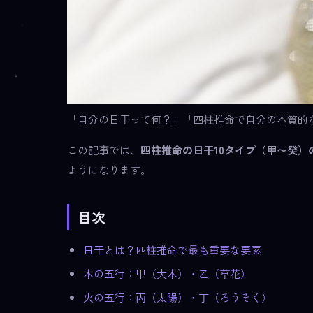
「自分の日干って何？」「四柱推命で自分の本質的
この記事では、
四柱推命の日干10タイプ（甲〜癸）
ようになります。
目次
日干とは？四柱推命で最も重要な要素
木の五行：甲（大木）・乙（草花）
火の五行：丙（太陽）・丁（ろうそく）