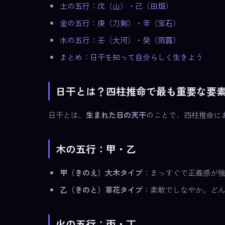
土の五行：戊（山）・己（田畑）
金の五行：庚（刀剣）・辛（宝石）
水の五行：壬（大河）・癸（雨露）
まとめ：日干を知って自分らしく生きよう
日干とは？四柱推命で最も重要な要
日干とは、
生まれた日の天干
のことで、四柱推命に
木の五行：甲・乙
甲（きのえ）大木タイプ
：まっすぐで正義感が
乙（きのと）草花タイプ
：柔軟でしなやか。ど
火の五行：丙・丁