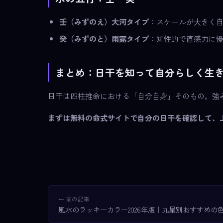
壬（みずのえ）大河タイプ
：スケールが大きく
癸（みずのと）雨露タイプ
：知性的で直感力に
まとめ：日干を知って自分らしく生
日干は四柱推命における「自分自身」そのもの。強
まずは無料の命式サイトで自分の日干を確認して、
← 前の記事
風水のラッキーカラー2026年版｜九星別おすすめの